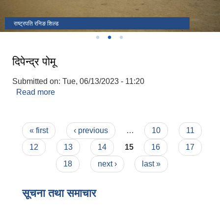
फुलबारी स्वास्थ्य चौकी उदघाटन गर्दै
राष्ट्रपति रनिङ शिल्ड
उदघाटन कार्यक्रममा जि.स.स प्रमुख सहित आठराई त्रिवेणी गाउँपालिका पदाधिकारी
दिपेन्द्र पोमू
Submitted on:
Tue, 06/13/2023 - 11:20
Read more
about दिपेन्द्र पोमू
Pages
« first
‹ previous
…
10
11
12
13
14
15
16
17
18
next ›
last »
सूचना तथा समाचार