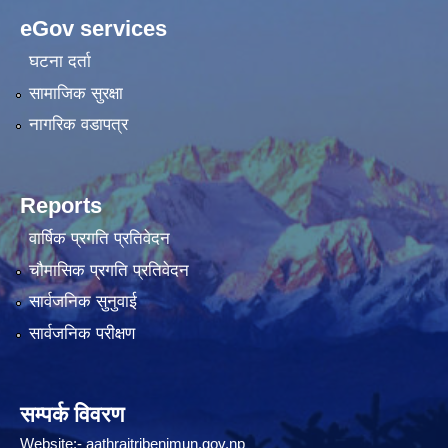
eGov services
घटना दर्ता
सामाजिक सुरक्षा
नागरिक वडापत्र
Reports
वार्षिक प्रगति प्रतिवेदन
चौमासिक प्रगति प्रतिवेदन
सार्वजनिक सुनुवाई
सार्वजनिक परीक्षण
सम्पर्क विवरण
Website:-
aathraitribenimun.gov.np