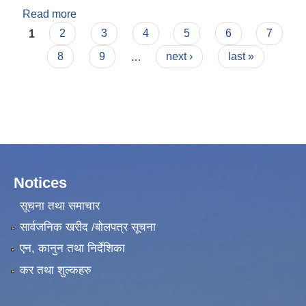
Read more
about Notice of Intention to accept bid
Pages
1
2
3
4
5
6
7
8
9
…
next ›
last »
Notices
सूचना तथा समाचार
सार्वजनिक खरीद /बोलपत्र सूचना
एन, कानुन तथा निर्देशिका
कर तथा शुल्कहरु