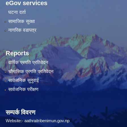
eGov services
घटना दर्ता
सामाजिक सुरक्षा
नागरिक वडापत्र
Reports
वार्षिक प्रगति प्रतिवेदन
चौमासिक प्रगति प्रतिवेदन
सार्वजनिक सुनुवाई
सार्वजनिक परीक्षण
सम्पर्क विवरण
Website:-
aathraitribenimun.gov.np