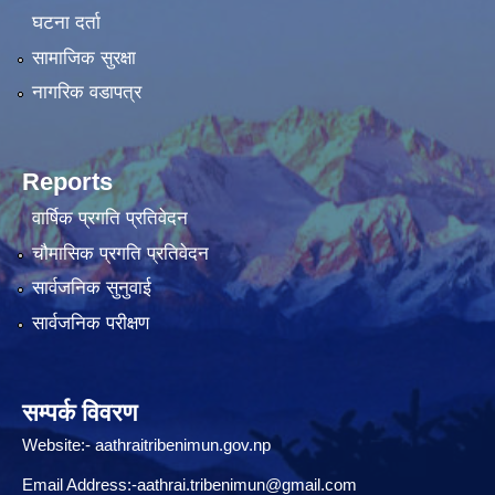
घटना दर्ता
सामाजिक सुरक्षा
नागरिक वडापत्र
Reports
वार्षिक प्रगति प्रतिवेदन
चौमासिक प्रगति प्रतिवेदन
सार्वजनिक सुनुवाई
सार्वजनिक परीक्षण
सम्पर्क विवरण
Website:-
aathraitribenimun.gov.np
Email Address:-
aathrai.tribenimun@gmail.com