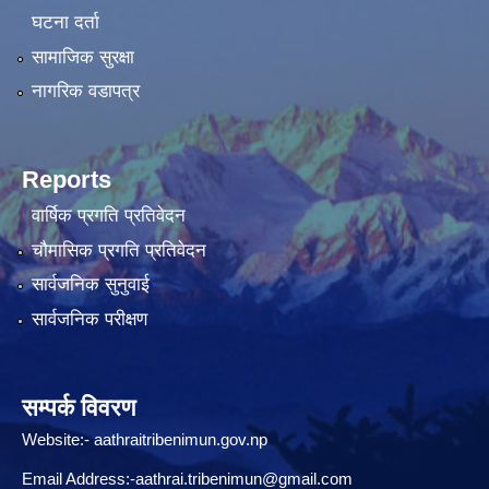
घटना दर्ता
सामाजिक सुरक्षा
नागरिक वडापत्र
Reports
वार्षिक प्रगति प्रतिवेदन
चौमासिक प्रगति प्रतिवेदन
सार्वजनिक सुनुवाई
सार्वजनिक परीक्षण
सम्पर्क विवरण
Website:-
aathraitribenimun.gov.np
Email Address:-
aathrai.tribenimun@gmail.com