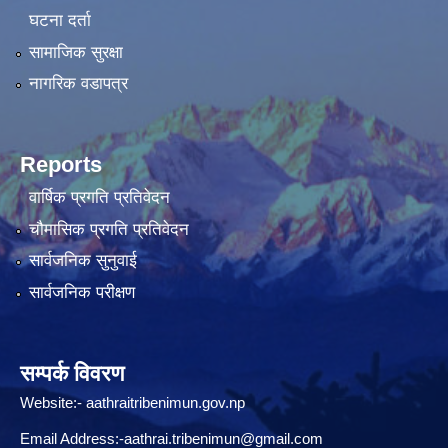
घटना दर्ता
सामाजिक सुरक्षा
नागरिक वडापत्र
Reports
वार्षिक प्रगति प्रतिवेदन
चौमासिक प्रगति प्रतिवेदन
सार्वजनिक सुनुवाई
सार्वजनिक परीक्षण
सम्पर्क विवरण
Website:-
aathraitribenimun.gov.np
Email Address:-
aathrai.tribenimun@gmail.com