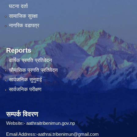
घटना दर्ता
सामाजिक सुरक्षा
नागरिक वडापत्र
Reports
वार्षिक प्रगति प्रतिवेदन
चौमासिक प्रगति प्रतिवेदन
सार्वजनिक सुनुवाई
सार्वजनिक परीक्षण
सम्पर्क विवरण
Website:-
aathraitribenimun.gov.np
Email Address:-
aathrai.tribenimun@gmail.com