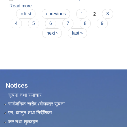
Read more
about दररेट पेश गर्ने सम्बन्धी सूचना ।
Pages
« first
‹ previous
1
2
3
4
5
6
7
8
9
…
next ›
last »
Notices
सूचना तथा समाचार
सार्वजनिक खरीद /बोलपत्र सूचना
एन, कानुन तथा निर्देशिका
कर तथा शुल्कहरु