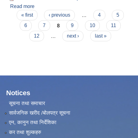
Read more
about विज्ञापन प्रकाशन सम्बन्धमा ।
Pages
« first
‹ previous
…
4
5
6
7
8
9
10
11
12
…
next ›
last »
Notices
सूचना तथा समाचार
सार्वजनिक खरीद /बोलपत्र सूचना
एन, कानुन तथा निर्देशिका
कर तथा शुल्कहरु