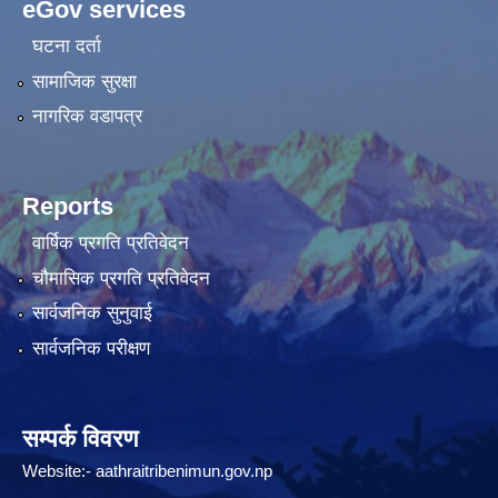
eGov services
घटना दर्ता
सामाजिक सुरक्षा
नागरिक वडापत्र
Reports
वार्षिक प्रगति प्रतिवेदन
चौमासिक प्रगति प्रतिवेदन
सार्वजनिक सुनुवाई
सार्वजनिक परीक्षण
सम्पर्क विवरण
Website:-
aathraitribenimun.gov.np