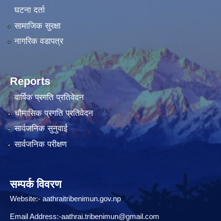
घटना दर्ता
सामाजिक सुरक्षा
नागरिक वडापत्र
Reports
वार्षिक प्रगति प्रतिवेदन
चौमासिक प्रगति प्रतिवेदन
सार्वजनिक सुनुवाई
सार्वजनिक परीक्षण
सम्पर्क विवरण
Website:-
aathraitribenimun.gov.np
Email Address:-
aathrai.tribenimun@gmail.com