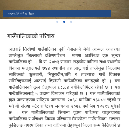
फुलबारी स्वास्थ्य चौकी उदघाटन गर्दै
राष्ट्रपति रनिङ शिल्ड
उदघाटन कार्यक्रममा जि.स.स प्रमुख सहित आठराई त्रिवेणी गाउँपालिका पदाधिकारी
गाउँपालिकाको परिचय
आठराई त्रिवेणी गाउँपालिका पूर्वी नेपालको मेची अञ्चल अन्तरगत
ताप्लेजुङ जिल्लाको दक्षिणपश्चिम भागमा अवस्थित एक सुन्दर
गाउँपालिका हो । वि.सं. २०७३ सालमा सङ्घीय मामिला तथा स्थानीय
विकास मन्त्रालयले ७४४ स्थानीय तह लागू गर्दा ताप्लेजुङ जिल्लामा
साविकको फूलबारी, निघुरादीन,चाँगे र हाङपाङ गाउँ विकास
समितिहरूलाई आठराई त्रिवेणी गाउँपालिका बनाइएको हो । यस
गाउँपालिकाको कूल क्षेत्रफल ८८.८४ वर्गकिलोमिटर रहेको छ । यस
गाउँपालिकालाई ५ वडामा विभाजन गरिएको छ । यस गाउँपालिकाको
कूल जनसङ्ख्या राष्ट्रिय जनगणना २०६८ बमोजिम १३७८४ रहेको छ
भने यो संख्या घटेर राष्ट्रिय जनगणना २०७८ बमोजिम १२२९६ पुगेको
छ । यस गाउँपालिकाको सिमाना पूर्वमा पाथिभरा याङ्गवारक
गाउँपालिका र पाँचथर जिल्ला पश्चिममा मैवाखोला गाउँपालिका उत्तरमा
फुङ्लिङ नगरपालिका तथा दक्षिणमा तेह्रथुम जिल्ला सम्म फैलिएको छ