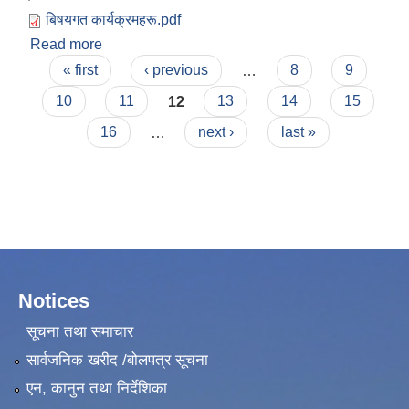
बिषयगत कार्यक्रमहरू.pdf
Read more
about आठराई त्रिवेणी गाउँपालिकाको आ.ब २०७५/७६ को
Pages
विषयगत कार्यक्रमहरु
« first
‹ previous
…
8
9
10
11
12
13
14
15
16
…
next ›
last »
Notices
सूचना तथा समाचार
सार्वजनिक खरीद /बोलपत्र सूचना
एन, कानुन तथा निर्देशिका