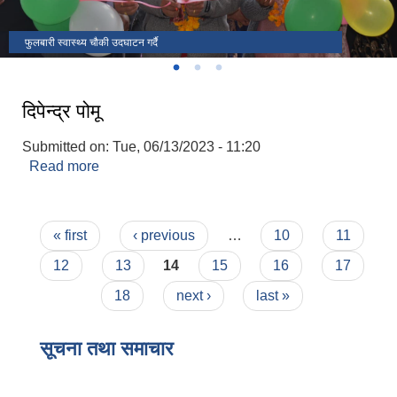
फुलबारी स्वास्थ्य चौकी उदघाटन गर्दै
राष्ट्रपति रनिङ शिल्ड
उदघाटन कार्यक्रममा जि.स.स प्रमुख सहित आठराई त्रिवेणी गाउँपालिका पदाधिकारी
दिपेन्द्र पोमू
Submitted on:
Tue, 06/13/2023 - 11:20
Read more
about दिपेन्द्र पोमू
Pages
« first
‹ previous
…
10
11
12
13
14
15
16
17
18
next ›
last »
सूचना तथा समाचार