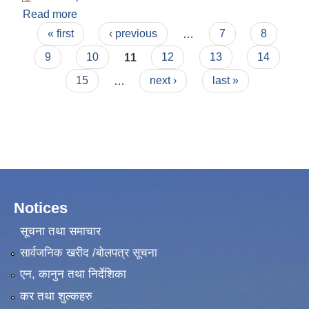
Read more
about आ.व. २०८१/८२ को राजश्व दर ।
Pages
« first
‹ previous
…
7
8
9
10
11
12
13
14
15
…
next ›
last »
Notices
सूचना तथा समाचार
सार्वजनिक खरीद /बोलपत्र सूचना
एन, कानुन तथा निर्देशिका
कर तथा शुल्कहरु