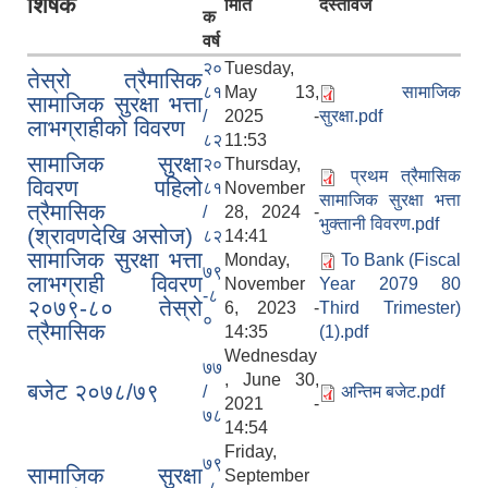
शिर्षक
मिति
दस्तावेज
क
वर्ष
२०
Tuesday,
तेस्रो त्रैमासिक
८१
May 13,
सामाजिक
सामाजिक सुरक्षा भत्ता
/
2025 -
सुरक्षा.pdf
लाभग्राहीको विवरण
८२
11:53
सामाजिक सुरक्षा
२०
Thursday,
प्रथम त्रैमासिक
विवरण पहिलो
८१
November
सामाजिक सुरक्षा भत्ता
त्रैमासिक
/
28, 2024 -
भुक्तानी विवरण.pdf
(श्रावणदेखि असोज)
८२
14:41
सामाजिक सुरक्षा भत्ता
Monday,
To Bank (Fiscal
७९
लाभग्राही विवरण
November
Year 2079 80
-८
२०७९-८० तेस्रो
6, 2023 -
Third Trimester)
०
त्रैमासिक
14:35
(1).pdf
Wednesday
७७
, June 30,
बजेट २०७८/७९
/
अन्तिम बजेट.pdf
2021 -
७८
14:54
Friday,
७९
सामाजिक सुरक्षा
September
-८