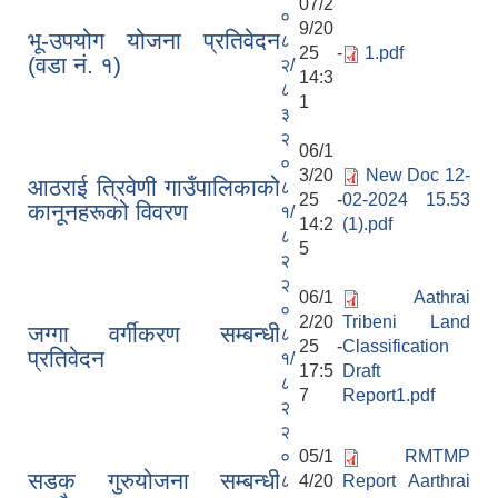
07/2
०
9/20
भू-उपयोग योजना प्रतिवेदन
८
25 -
1.pdf
(वडा नं. १)
२/
14:3
८
1
३
२
06/1
०
3/20
New Doc 12-
आठराई त्रिवेणी गाउँपालिकाको
८
25 -
02-2024 15.53
कानूनहरूको विवरण
१/
14:2
(1).pdf
८
5
२
२
06/1
Aathrai
०
2/20
Tribeni Land
जग्गा वर्गीकरण सम्बन्धी
८
25 -
Classification
प्रतिवेदन
१/
17:5
Draft
८
7
Report1.pdf
२
२
०
05/1
RMTMP
सडक गुरुयोजना सम्बन्धी
८
4/20
Report Aarthrai