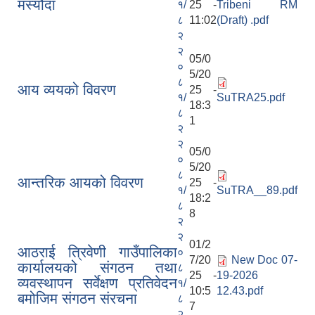
मस्यौदा
१/
25 -
Tribeni RM
८
11:02
(Draft) .pdf
२
२
05/0
०
5/20
८
आय व्ययको विवरण
25 -
१/
SuTRA25.pdf
18:3
८
1
२
२
05/0
०
5/20
८
आन्तरिक आयको विवरण
25 -
१/
SuTRA__89.pdf
18:2
८
8
२
२
01/2
आठराई त्रिवेणी गाउँपालिका
०
7/20
New Doc 07-
कार्यालयको संगठन तथा
८
25 -
19-2026
व्यवस्थापन सर्वेक्षण प्रतिवेदन
१/
10:5
12.43.pdf
बमोजिम संगठन संरचना
८
7
२