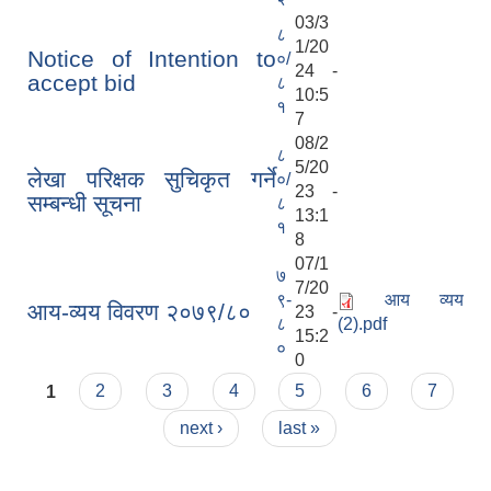
03/3
८
1/20
Notice of Intention to
०/
24 -
accept bid
८
10:5
१
7
08/2
८
5/20
लेखा परिक्षक सुचिकृत गर्ने
०/
23 -
सम्बन्धी सूचना
८
13:1
१
8
07/1
७
7/20
९-
आय व्यय
आय‍-व्यय विवरण २०७९/८०
23 -
८
(2).pdf
15:2
०
0
Pages
1
2
3
4
5
6
7
next ›
last »