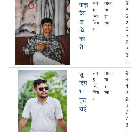
सव
योज
9
वासु
इ
ना
8
देव
न्जि
शा
6
अ
निय
खा
2
धि
र
6
5
का
2
री
2
3
1
सव
योज
9
सु
इ
ना
8
दिप
न्जि
शा
4
भ
निय
खा
2
ट्ट
र
9
6
राई
7
7
3
1