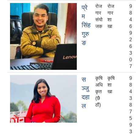
रोज
रोज
9
प्रे
गार
गार
8
म
संयो
शा
4
सिंह
जक
खा
6
गुरु
9
2
ङ
6
3
0
7
कृषि
कृषि
9
स
अधि
शा
8
ञ्‍जु
कृत
खा
4
दहा
(छै
3
ल
ठौं)
8
7
5
9
3