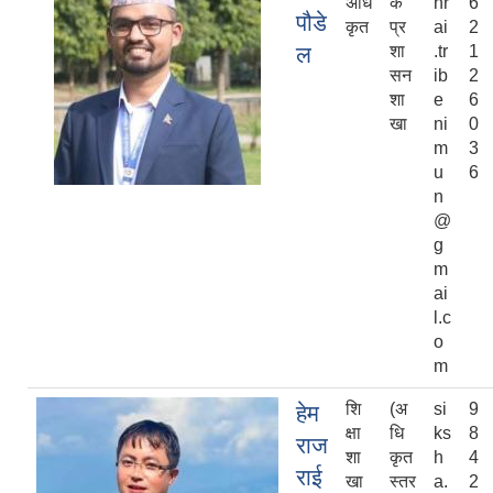
अधि
क
hr
6
पौडे
कृत
प्र
ai
2
ल
शा
.tr
1
सन
ib
2
शा
e
6
खा
ni
0
m
3
u
6
n
@
g
m
ai
l.c
o
m
शि
(अ
si
9
हेम
क्षा
धि
ks
8
राज
शा
कृत
h
4
राई
खा
स्तर
a.
2