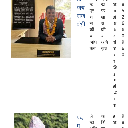
ख
ख
at
8
जय
प्र
प्र
hr
5
राज
शा
शा
ai
2
वंशी
स
स
.tr
6
की
की
ib
6
य
य
e
0
अधि
अधि
ni
9
कृत
कृत
m
6
u
0
n
@
g
m
ai
l.c
o
m
ले
आ
a
9
पद
खा
र्थि
at
8
म