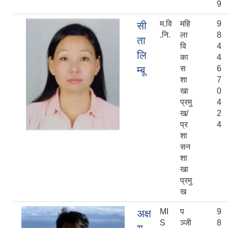
9
म.वि
महि
9
सी
.नि.
ला
8
ता
वि
4
लि
का
4
म्बू
स
6
शा
7
खा
0
प्रमु
4
ख/
2
प्र
4
शा
सन
शा
खा
प्रमु
ख
MI
प
9
अक्ष
S
ञ्‍जी
8