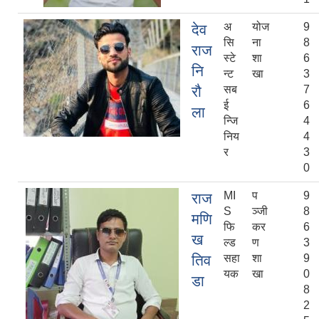
अ
योज
9
देव
सि
ना
8
राज
स्टे
शा
6
नि
न्ट
खा
3
रौ
सब
7
ई
6
ला
न्जि
4
निय
4
र
3
0
MI
प
9
राज
S
ञ्‍जी
8
मणि
फि
कर
6
ख
ल्ड
ण
3
तिव
सहा
शा
9
यक
खा
0
डा
8
2