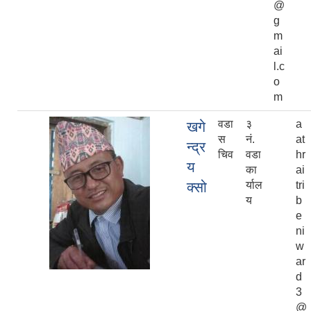
@
g
m
ai
l.c
o
m
वडा
३
a
खगे
स
नं.
at
न्द्र
चिव
वडा
hr
य
का
ai
क्सो
र्याल
tri
य
b
e
ni
w
ar
d
3
@