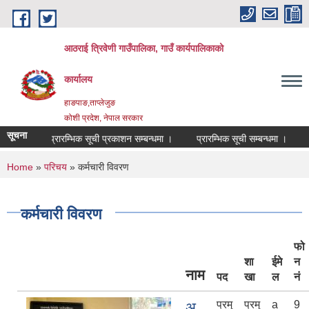
Skip to main content
आठराई त्रिवेणी गाउँपालिका, गाउँ कार्यपालिकाको
कार्यालय
हाङपाङ,ताप्लेजुङ
कोशी प्रदेश, नेपाल सरकार
सूचना
प्रारम्भिक सूची प्रकाशन सम्बन्धमा ।
प्रारम्भिक सूची सम्बन्धमा ।
विज्ञापन 
You are here
Home
»
परिचय
» कर्मचारी विवरण
कर्मचारी विवरण
फो
शा
ईमे
न
नाम
पद
खा
ल
नं
प्रमु
प्रमु
a
9
अ