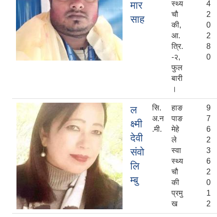
मार
स्थ्य
4
चौ
2
साह
की,
0
आ.
2
त्रि.
8
-२,
0
फुल
बारी
।
सि.
हाङ
9
ल
अ.न
पाङ
7
क्ष्मी
.मी.
मेहे
6
देवी
ले
2
संवो
स्वा
3
स्थ्य
6
लि
चौ
2
म्बु
की
0
प्रमु
1
ख
2