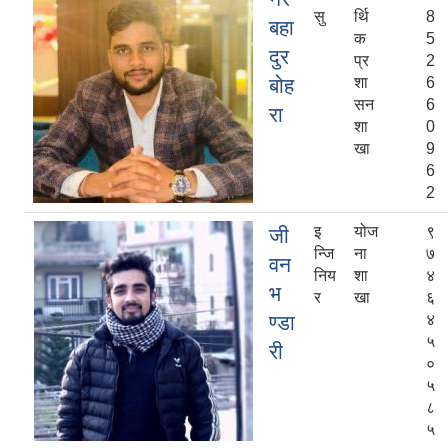
सु
र्थि
8
बहा
क
5
दुर
प्र
2
बोह
शा
6
सन
6
रा
शा
0
खा
9
6
2
इ
योज
९
जी
न्जि
ना
७
वन
निय
शा
४
भ
र
खा
६
ण्डा
४
५
री
०
५
८
५