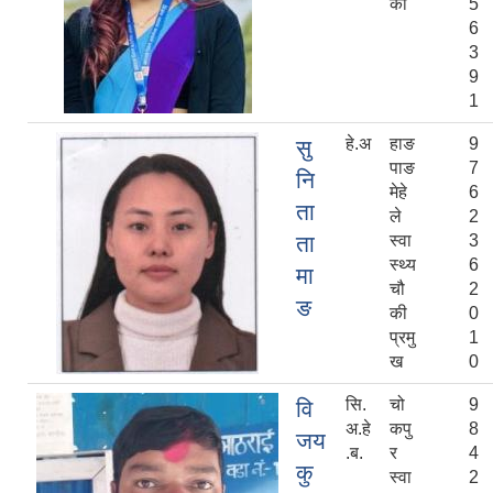
की
5
6
3
9
1
हे.अ
हाङ
9
सु
पाङ
7
नि
मेहे
6
ता
ले
2
ता
स्वा
3
स्थ्य
6
मा
चौ
2
ङ
की
0
प्रमु
1
ख
0
सि.
चो
9
वि
अ.हे
कपु
8
जय
.ब.
र
4
कु
स्वा
2