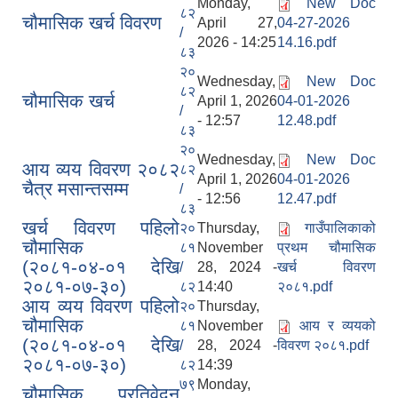
Monday,
New Doc
८२
चौमासिक खर्च विवरण
April 27,
04-27-2026
/
2026 - 14:25
14.16.pdf
८३
२०
Wednesday,
New Doc
८२
चौमासिक खर्च
April 1, 2026
04-01-2026
/
- 12:57
12.48.pdf
८३
२०
Wednesday,
New Doc
आय व्यय विवरण २०८२
८२
April 1, 2026
04-01-2026
चैत्र मसान्तसम्म
/
- 12:56
12.47.pdf
८३
खर्च विवरण पहिलो
२०
Thursday,
गाउँपालिकाको
चौमासिक
८१
November
प्रथम चौमासिक
(२०८१-०४-०१ देखि
/
28, 2024 -
खर्च विवरण
२०८१-०७-३०)
८२
14:40
२०८१.pdf
आय व्यय विवरण पहिलो
२०
Thursday,
चौमासिक
८१
November
आय र व्ययको
(२०८१-०४-०१ देखि
/
28, 2024 -
विवरण २०८१.pdf
२०८१-०७-३०)
८२
14:39
७९
Monday,
चौमासिक प्रतिवेदन