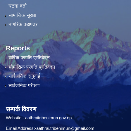
घटना दर्ता
सामाजिक सुरक्षा
नागरिक वडापत्र
Reports
वार्षिक प्रगति प्रतिवेदन
चौमासिक प्रगति प्रतिवेदन
सार्वजनिक सुनुवाई
सार्वजनिक परीक्षण
सम्पर्क विवरण
Website:-
aathraitribenimun.gov.np
Email Address:-
aathrai.tribenimun@gmail.com