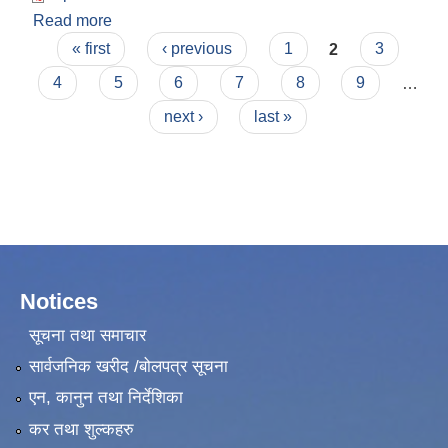
Read more
about भू-उपयोग योजना प्रतिवेदन (वडा नं. १)
Pages
« first
‹ previous
1
2
3
4
5
6
7
8
9
…
next ›
last »
Notices
सूचना तथा समाचार
सार्वजनिक खरीद /बोलपत्र सूचना
एन, कानुन तथा निर्देशिका
कर तथा शुल्कहरु