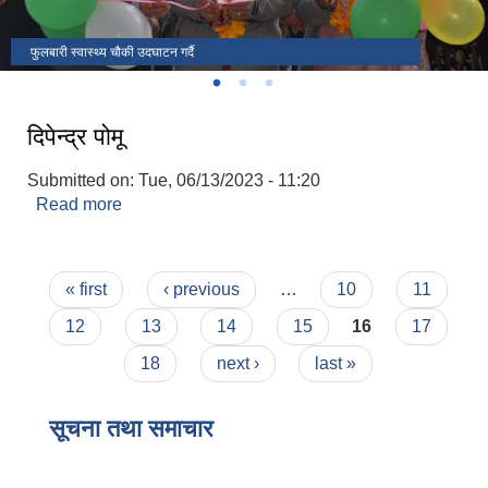
फुलबारी स्वास्थ्य चौकी उदघाटन गर्दै
राष्ट्रपति रनिङ शिल्ड
उदघाटन कार्यक्रममा जि.स.स प्रमुख सहित आठराई त्रिवेणी गाउँपालिका पदाधिकारी
दिपेन्द्र पोमू
Submitted on:
Tue, 06/13/2023 - 11:20
Read more
about दिपेन्द्र पोमू
Pages
« first
‹ previous
…
10
11
12
13
14
15
16
17
18
next ›
last »
सूचना तथा समाचार