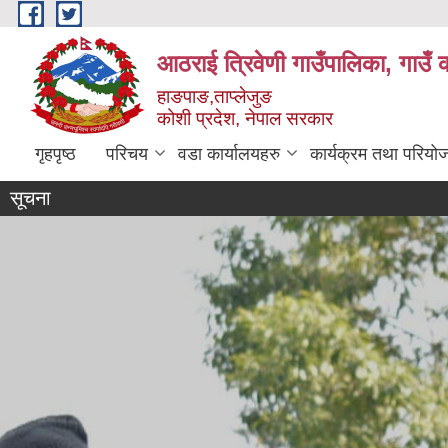
Skip to main content
आठराई त्रिवेणी गाउँपालिका, गाउँ 
हाङपाङ,ताप्लेजुङ
कोशी प्रदेश, नेपाल सरकार
गृहपृष्ठ
परिचय
वडा कार्यालयहरु
कार्यक्रम तथा परियो
सूचना