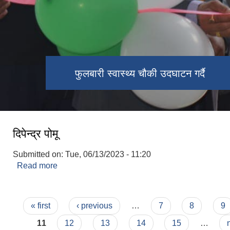
उदघाटन कार्यक्रममा जि.स.स प्रमुख सहित
फुलबारी स्वास्थ्य चौकी उदघाटन गर्दै
राष्ट्रपति रनिङ शिल्ड
आठराई त्रिवेणी गाउँपालिका पदाधिकारी
दिपेन्द्र पोमू
Submitted on:
Tue, 06/13/2023 - 11:20
Read more
about दिपेन्द्र पोमू
Pages
« first
‹ previous
…
7
8
9
11
12
13
14
15
…