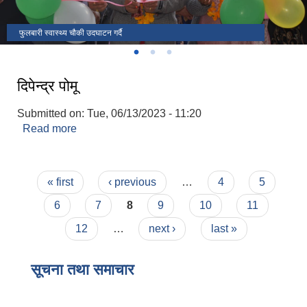
फुलबारी स्वास्थ्य चौकी उदघाटन गर्दै
राष्ट्रपति रनिङ शिल्ड
उदघाटन कार्यक्रममा जि.स.स प्रमुख सहित आठराई त्रिवेणी गाउँपालिका पदाधिकारी
दिपेन्द्र पोमू
Submitted on:
Tue, 06/13/2023 - 11:20
Read more
about दिपेन्द्र पोमू
Pages
« first
‹ previous
…
4
5
6
7
8
9
10
11
12
…
next ›
last »
सूचना तथा समाचार